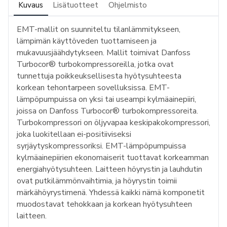
Kuvaus
Lisätuotteet
Ohjelmisto
EMT-mallit on suunniteltu tilanlämmitykseen,
lämpimän käyttöveden tuottamiseen ja
mukavuusjäähdytykseen. Mallit toimivat Danfoss
Turbocor® turbokompressoreilla, jotka ovat
tunnettuja poikkeuksellisesta hyötysuhteesta
korkean tehontarpeen sovelluksissa. EMT-
lämpöpumpuissa on yksi tai useampi kylmäainepiiri,
joissa on Danfoss Turbocor® turbokompressoreita.
Turbokompressori on öljyvapaa keskipakokompressori,
joka luokitellaan ei-positiiviseksi
syrjäytyskompressoriksi. EMT-lämpöpumpuissa
kylmäainepiirien ekonomaiserit tuottavat korkeamman
energiahyötysuhteen. Laitteen höyrystin ja lauhdutin
ovat putkilämmönvaihtimia, ja höyrystin toimii
märkähöyrystimenä. Yhdessä kaikki nämä komponetit
muodostavat tehokkaan ja korkean hyötysuhteen
laitteen.