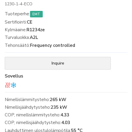
1230-1-4-ECO
Tuoteperhe
:
EMT
Sertifiointi
:
CE
Kylmäaine
:
R1234ze
Turvaluokka
:
A2L
Tehonsäätö
:
Frequency controlled
Inquire
Sovellus
Nimellislämmitysteho:
265 kW
Nimellisjäähdytysteho:
235 kW
COP, nimellislämmitysteho:
4.33
COP, nimellisjäähdytysteho:
4.03
Lauhduttimen ulostulolämpötila:
55 °C