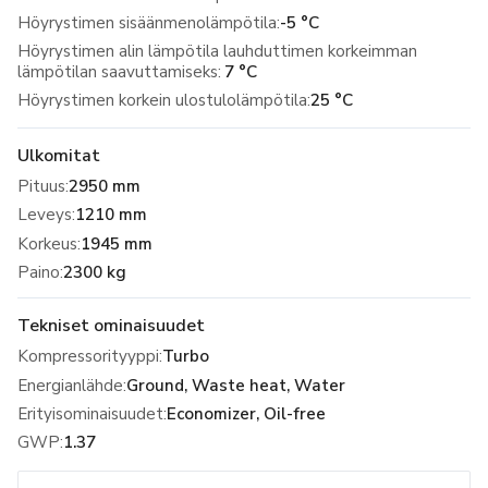
Höyrystimen sisäänmenolämpötila:
-5 °C
Höyrystimen alin lämpötila lauhduttimen korkeimman
lämpötilan saavuttamiseks:
7 °C
Höyrystimen korkein ulostulolämpötila:
25 °C
Ulkomitat
Pituus
:
2950 mm
Leveys
:
1210 mm
Korkeus
:
1945 mm
Paino
:
2300 kg
Tekniset ominaisuudet
Kompressorityyppi
:
Turbo
Energianlähde
:
Ground, Waste heat, Water
Erityisominaisuudet
:
Economizer, Oil-free
GWP
:
1.37