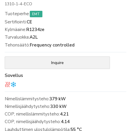
1310-1-4-ECO
Tuoteperhe
:
EMT
Sertifiointi
:
CE
Kylmäaine
:
R1234ze
Turvaluokka
:
A2L
Tehonsäätö
:
Frequency controlled
Inquire
Sovellus
Nimellislämmitysteho:
379 kW
Nimellisjäähdytysteho:
330 kW
COP, nimellislämmitysteho:
4.21
COP, nimellisjäähdytysteho:
4.14
Lauhduttimen ulostulolämpötila:
55 °C