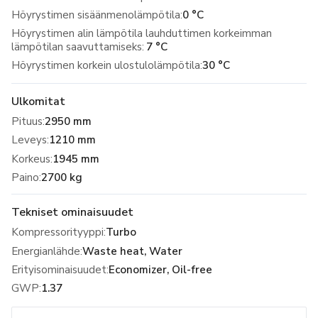
Höyrystimen sisäänmenolämpötila:
0 °C
Höyrystimen alin lämpötila lauhduttimen korkeimman
lämpötilan saavuttamiseks:
7 °C
Höyrystimen korkein ulostulolämpötila:
30 °C
Ulkomitat
Pituus
:
2950 mm
Leveys
:
1210 mm
Korkeus
:
1945 mm
Paino
:
2700 kg
Tekniset ominaisuudet
Kompressorityyppi
:
Turbo
Energianlähde
:
Waste heat, Water
Erityisominaisuudet
:
Economizer, Oil-free
GWP
:
1.37