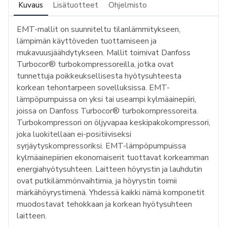
Kuvaus
Lisätuotteet
Ohjelmisto
EMT-mallit on suunniteltu tilanlämmitykseen,
lämpimän käyttöveden tuottamiseen ja
mukavuusjäähdytykseen. Mallit toimivat Danfoss
Turbocor® turbokompressoreilla, jotka ovat
tunnettuja poikkeuksellisesta hyötysuhteesta
korkean tehontarpeen sovelluksissa. EMT-
lämpöpumpuissa on yksi tai useampi kylmäainepiiri,
joissa on Danfoss Turbocor® turbokompressoreita.
Turbokompressori on öljyvapaa keskipakokompressori,
joka luokitellaan ei-positiiviseksi
syrjäytyskompressoriksi. EMT-lämpöpumpuissa
kylmäainepiirien ekonomaiserit tuottavat korkeamman
energiahyötysuhteen. Laitteen höyrystin ja lauhdutin
ovat putkilämmönvaihtimia, ja höyrystin toimii
märkähöyrystimenä. Yhdessä kaikki nämä komponetit
muodostavat tehokkaan ja korkean hyötysuhteen
laitteen.