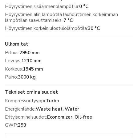
Höyrystimen sisäänmenolämpötila:
0 °C
Höyrystimen alin lämpötila lauhduttimen korkeimman
lämpötilan saavuttamiseks:
7 °C
Höyrystimen korkein ulostulolämpötila:
30 °C
Ulkomitat
Pituus
:
2950 mm
Leveys
:
1210 mm
Korkeus
:
1945 mm
Paino
:
3000 kg
Tekniset ominaisuudet
Kompressorityyppi
:
Turbo
Energianlähde
:
Waste heat, Water
Erityisominaisuudet
:
Economizer, Oil-free
GWP
:
293