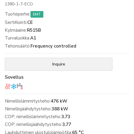
1380-1-7-ECO
Tuoteperhe
:
EMT
Sertifiointi
:
CE
Kylmäaine
:
R515B
Turvaluokka
:
A1
Tehonsäätö
:
Frequency controlled
Inquire
Sovellus
Nimellislämmitysteho:
476 kW
Nimellisjäähdytysteho:
388 kW
COP, nimellislämmitysteho:
3.73
COP, nimellisjäähdytysteho:
3.77
Lauhduttimen ulostulolämpötila:
65 °C