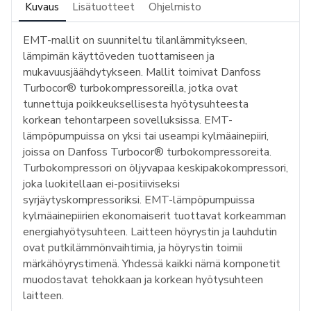
Kuvaus
Lisätuotteet
Ohjelmisto
EMT-mallit on suunniteltu tilanlämmitykseen,
lämpimän käyttöveden tuottamiseen ja
mukavuusjäähdytykseen. Mallit toimivat Danfoss
Turbocor® turbokompressoreilla, jotka ovat
tunnettuja poikkeuksellisesta hyötysuhteesta
korkean tehontarpeen sovelluksissa. EMT-
lämpöpumpuissa on yksi tai useampi kylmäainepiiri,
joissa on Danfoss Turbocor® turbokompressoreita.
Turbokompressori on öljyvapaa keskipakokompressori,
joka luokitellaan ei-positiiviseksi
syrjäytyskompressoriksi. EMT-lämpöpumpuissa
kylmäainepiirien ekonomaiserit tuottavat korkeamman
energiahyötysuhteen. Laitteen höyrystin ja lauhdutin
ovat putkilämmönvaihtimia, ja höyrystin toimii
märkähöyrystimenä. Yhdessä kaikki nämä komponetit
muodostavat tehokkaan ja korkean hyötysuhteen
laitteen.