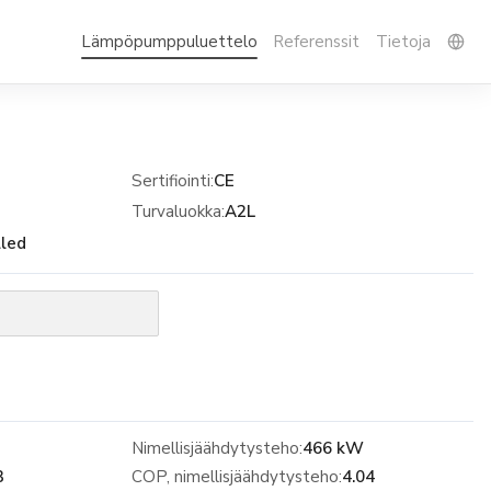
Lämpöpumppuluettelo
Referenssit
Tietoja
Sertifiointi
:
CE
Turvaluokka
:
A2L
lled
Nimellisjäähdytysteho:
466 kW
3
COP, nimellisjäähdytysteho:
4.04