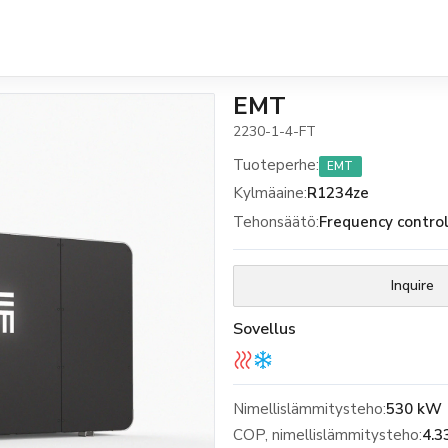
EMT
2230-1-4-FT
Tuoteperhe
:
EMT
Kylmäaine
:
R1234ze
Tehonsäätö
:
Frequency contro
Inquire
Sovellus
Nimellislämmitysteho:
530 kW
COP, nimellislämmitysteho:
4.3