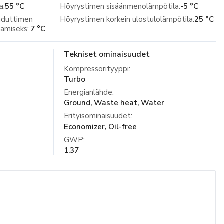
a:
55 °C
Höyrystimen sisäänmenolämpötila:
-5 °C
uhduttimen
Höyrystimen korkein ulostulolämpötila:
25 °C
amiseks:
7 °C
Tekniset ominaisuudet
Kompressorityyppi
:
Turbo
Energianlähde
:
Ground, Waste heat, Water
Erityisominaisuudet
:
Economizer, Oil-free
GWP
:
1.37