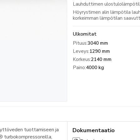
Lauhduttimen ulostulolämpötil
Höyrystimen alin lämpötila la
korkeimman lämpötilan saavutt
Ulkomitat
Pituus
:
3040 mm
Leveys
:
1290 mm
Korkeus
:
2140 mm
Paino
:
4000 kg
äyttöveden tuottamiseen ja
Dokumentaatio
® turbokompressoreilla,