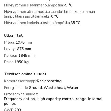
Höyrystimen sisäänmenolämpötila:
-5 °C
Höyrystimen alin lämpötila lauhduttimen korkeimman
lämpötilan saavuttamiseks:
0 °C
Höyrystimen korkein ulostulolämpötila:
35 °C
Ulkomitat
Pituus
:
1970 mm
Leveys
:
875 mm
Korkeus
:
1845 mm
Paino
:
1850 kg
Tekniset ominaisuudet
Kompressorityyppi
:
Reciprocating
Energianlähde
:
Ground, Waste heat, Water
Erityisominaisuudet
:
Frequency option, High capacity control range, Internal
pumps
GWP
:
293