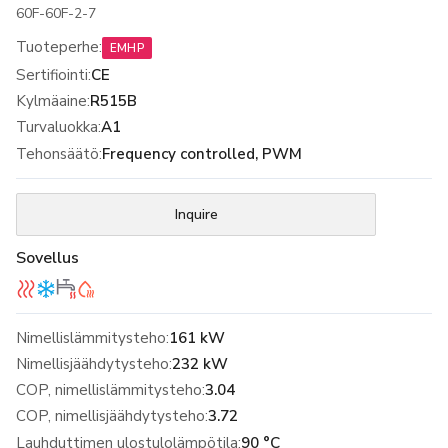
60F-60F-2-7
Tuoteperhe
:
EMHP
Sertifiointi
:
CE
Kylmäaine
:
R515B
Turvaluokka
:
A1
Tehonsäätö
:
Frequency controlled, PWM
Inquire
Sovellus
Nimellislämmitysteho:
161 kW
Nimellisjäähdytysteho:
232 kW
COP, nimellislämmitysteho:
3.04
COP, nimellisjäähdytysteho:
3.72
Lauhduttimen ulostulolämpötila:
90 °C