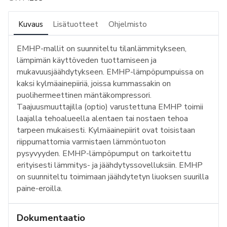
Kuvaus
Lisätuotteet
Ohjelmisto
EMHP-mallit on suunniteltu tilanlämmitykseen,
lämpimän käyttöveden tuottamiseen ja
mukavuusjäähdytykseen. EMHP-lämpöpumpuissa on
kaksi kylmäainepiiriä, joissa kummassakin on
puolihermeettinen mäntäkompressori.
Taajuusmuuttajilla (optio) varustettuna EMHP toimii
laajalla tehoalueella alentaen tai nostaen tehoa
tarpeen mukaisesti. Kylmäainepiirit ovat toisistaan
riippumattomia varmistaen lämmöntuoton
pysyvyyden. EMHP-lämpöpumput on tarkoitettu
erityisesti lämmitys- ja jäähdytyssovelluksiin. EMHP
on suunniteltu toimimaan jäähdytetyn liuoksen suurilla
paine-eroilla.
Dokumentaatio